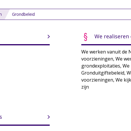
n
Grondbeleid
We realiseren
We werken vanuit de 
voorzieningen, We we
grondexploitaties, We
Gronduitgiftebeleid, 
voorzieningen, We kij
zijn
s